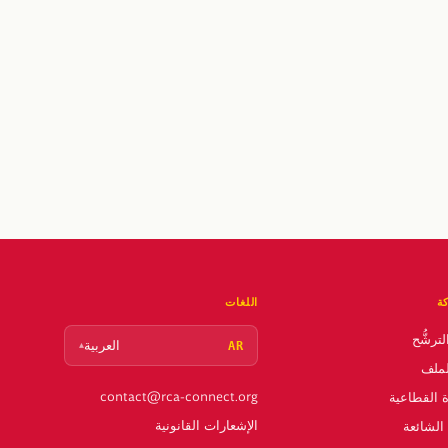
ة
اللغات
ترشُّح
العربية
▴
AR
ملف
contact@rca-connect.org
 القطاعية
الإشعارات القانونية
 الشائعة