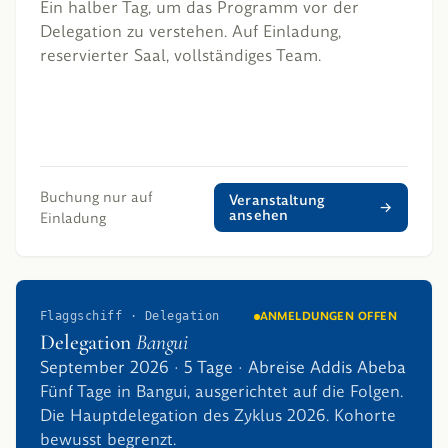
Ein halber Tag, um das Programm vor der
Delegation zu verstehen. Auf Einladung,
reservierter Saal, vollständiges Team.
Buchung nur auf
Veranstaltung
ansehen
Einladung
Flaggschiff · Delegation
ANMELDUNGEN OFFEN
Delegation
Bangui
September 2026 · 5 Tage · Abreise Addis Abeba
Fünf Tage in Bangui, ausgerichtet auf die Folgen.
Die Hauptdelegation des Zyklus 2026. Kohorte
bewusst begrenzt.