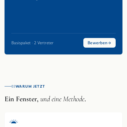
Basispaket · 2 Vertreter
Bewerben
WARUM JETZT
03
Ein Fenster,
und eine Methode
.