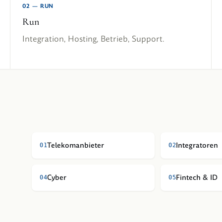
02
—
RUN
Run
Integration, Hosting, Betrieb, Support.
Telekomanbieter
Integratoren
0
1
0
2
Cyber
Fintech & ID
0
4
0
5