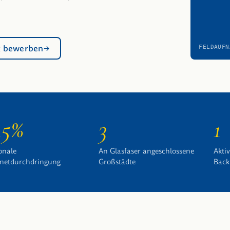
k bewerben
FELDAUFN
15%
3
1
onale
An Glasfaser angeschlossene
Akti
rnetdurchdringung
Großstädte
Back