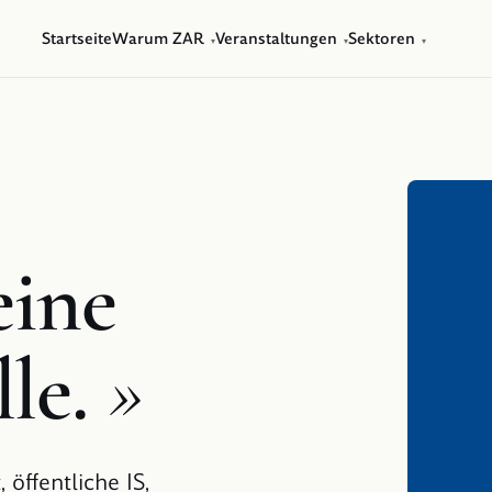
Startseite
Warum ZAR
Veranstaltungen
Sektoren
▾
▾
▾
eine
le.
»
 öffentliche IS,