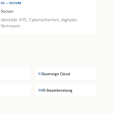
03
—
SECURE
Secure
Identität, KYC, Cybersicherheit, digitales
Vertrauen.
Sovereign Cloud
0
3
IS-Staatsberatung
0
6