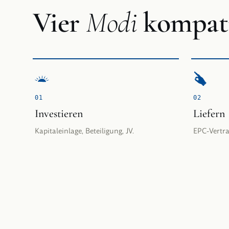
Vier
Modi
kompati
0
1
0
2
Investieren
Liefern
Kapitaleinlage, Beteiligung, JV.
EPC-Vertra