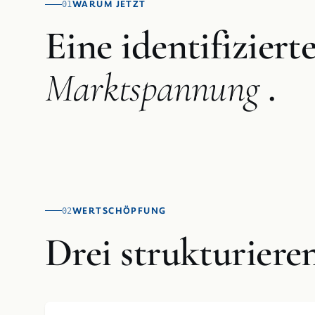
WARUM JETZT
01
Eine identifiziert
Marktspannung
.
WERTSCHÖPFUNG
02
Drei strukturiere