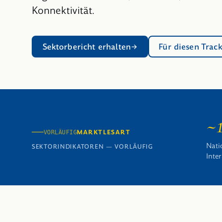
Konnektivität.
Sektorbericht erhalten
Für diesen Trac
~
MARKTLESART
VORLÄUFIG
Nati
SEKTORINDIKATOREN — VORLÄUFIG
Inte