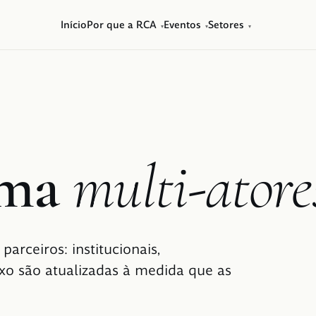
Início
Por que a RCA
Eventos
Setores
▾
▾
▾
ma
multi-atore
arceiros: institucionais,
aixo são atualizadas à medida que as