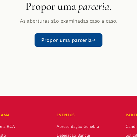
Propor uma
parceria.
As aberturas são examinadas caso a caso.
Propor uma parceria
RAMA
EVENTOS
PART
ue a RCA
Apresentação Genebra
Candi
sto
Delegação Bangui
Solici