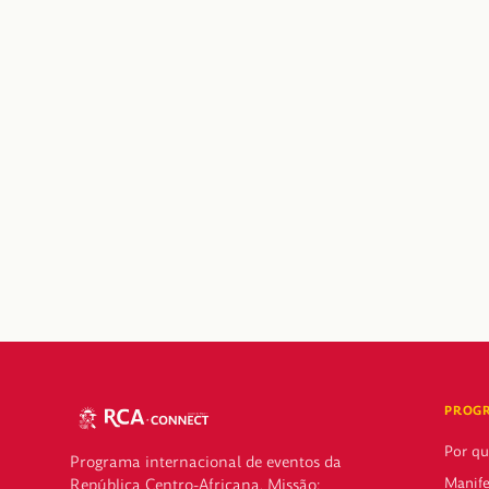
PROG
Por q
Programa internacional de eventos da
Manife
República Centro-Africana. Missão: