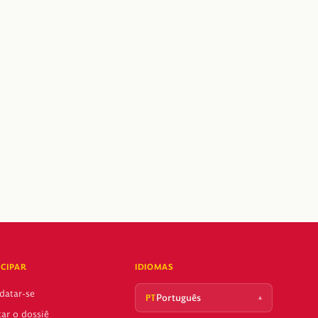
ICIPAR
IDIOMAS
datar-se
Português
▴
PT
tar o dossiê