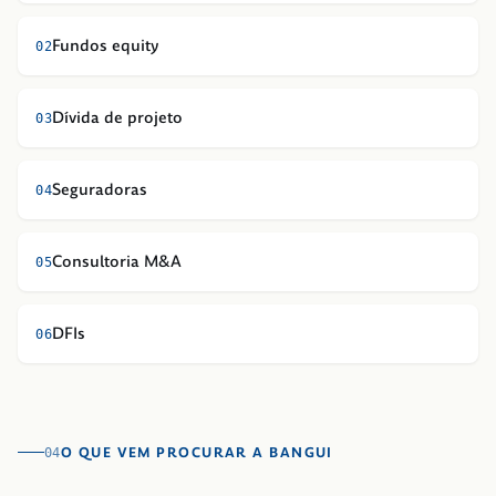
Fundos equity
0
2
Dívida de projeto
0
3
Seguradoras
0
4
Consultoria M&A
0
5
DFIs
0
6
O QUE VEM PROCURAR A BANGUI
04