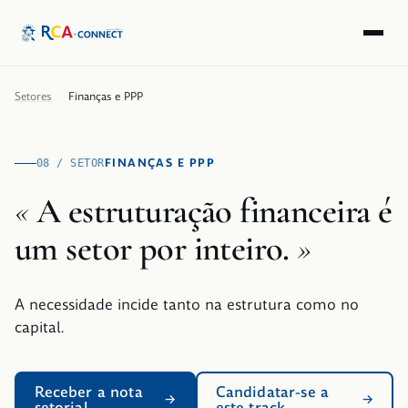
Setores
·
Finanças e PPP
FINANÇAS E PPP
08 / SETOR
«
A estruturação financeira é
um setor por inteiro.
»
A necessidade incide tanto na estrutura como no
capital.
Receber a nota
Candidatar-se a
setorial
este track