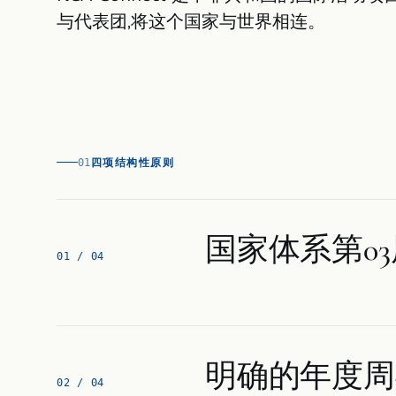
与代表团,将这个国家与世界相连。
四项结构性原则
01
国家体系第0
0
1
/ 0
4
明确的年度周
0
2
/ 0
4