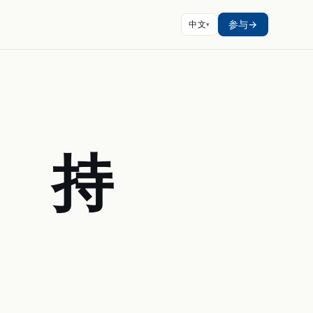
参与
中文
。
持