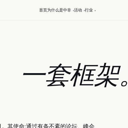
首页
为什么是中非
活动
行业
▾
▾
▾
。
一套框架
。
动项目。其使命:通过有条不紊的论坛、峰会