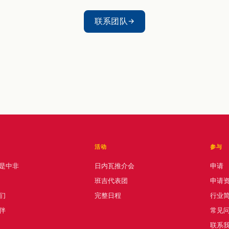
联系团队
活动
参与
是中非
日内瓦推介会
申请
班吉代表团
申请
们
完整日程
行业
伴
常见
联系