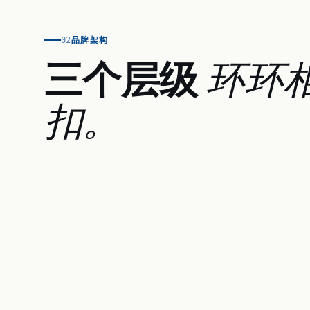
品牌架构
02
三个层级
环环
扣。