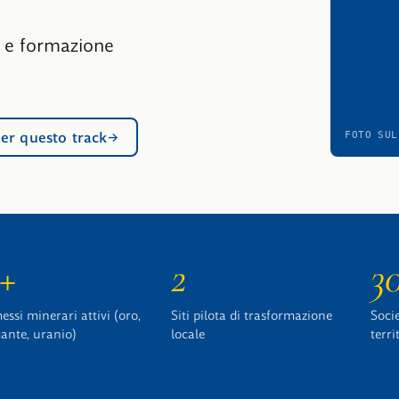
e e formazione
er questo track
FOTO SUL
2+
2
3
ssi minerari attivi (oro,
Siti pilota di trasformazione
Socie
ante, uranio)
locale
terri