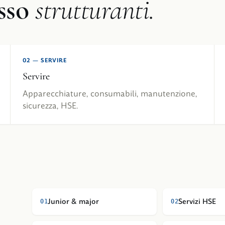
sso
strutturanti.
02
—
SERVIRE
Servire
Apparecchiature, consumabili, manutenzione,
sicurezza, HSE.
Junior & major
Servizi HSE
0
1
0
2