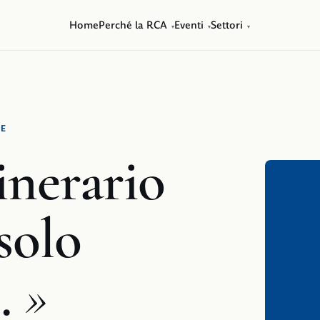
Home
Perché la RCA
Eventi
Settori
▾
▾
▾
LE
inerario
solo
.
»