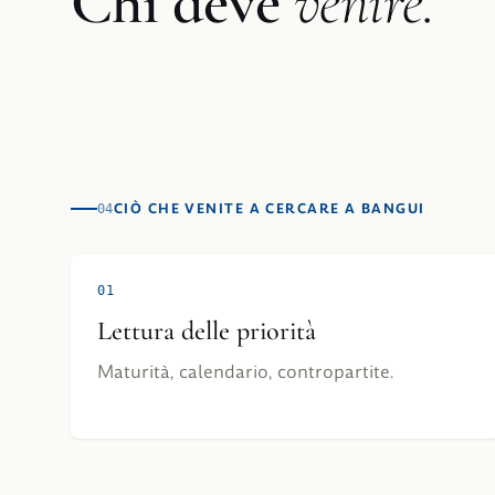
Chi deve
venire.
CIÒ CHE VENITE A CERCARE A BANGUI
04
0
1
Lettura delle priorità
Maturità, calendario, contropartite.