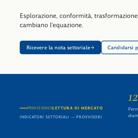
Esplorazione, conformità, trasformazion
cambiano l'equazione.
Ricevere la nota settoriale
Candidarsi p
1
LETTURA DI MERCATO
PROVVISORIO
Perme
diam
INDICATORI SETTORIALI — PROVVISORI