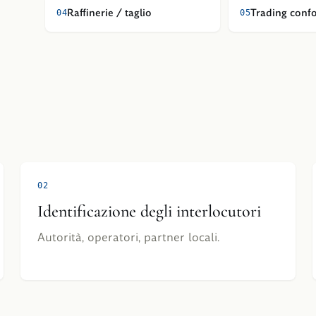
Raffinerie / taglio
Trading conf
0
4
0
5
0
2
Identificazione degli interlocutori
Autorità, operatori, partner locali.