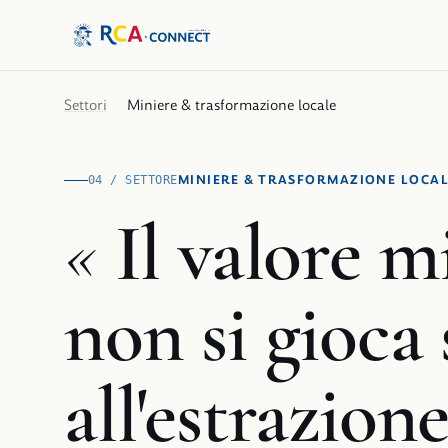
Settori
·
Miniere & trasformazione locale
MINIERE & TRASFORMAZIONE LOCA
04 / SETTORE
«
Il valore m
non si gioca 
all'estrazione