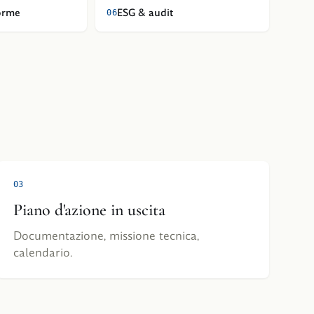
orme
ESG & audit
0
6
0
3
Piano d'azione in uscita
Documentazione, missione tecnica,
calendario.